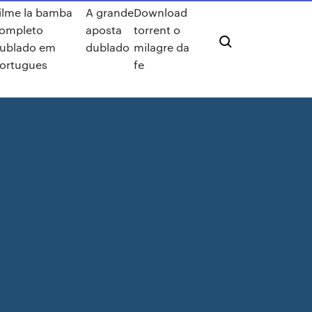
ilme la bamba
A grande
Download
ompleto
aposta
torrent o
ublado em
dublado
milagre da
ortugues
fe