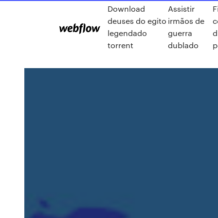
Download
Assistir
F
deuses do egito
irmãos de
c
legendado
guerra
d
torrent
dublado
p